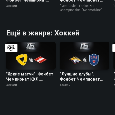
Фонбет Чемпионат
Фонбет Чемпионат
КХЛ. "Авангард" - ЦСКА
КХЛ. "Автомобилист" -
Хоккей
"Best Clubs". Fonbet KHL
"
"Трактор"
Championship. "Avtomobilist" -
"Traktor" • Хоккей
(
Ещё в жанре: Хоккей
"Яркие матчи". Фонбет
"Лучшие клубы".
Чемпионат КХЛ.
Фонбет Чемпионат
"Северсталь" -
КХЛ."Металлург" (Мг) -
Хоккей
Хоккей
"Спартак"
СКА