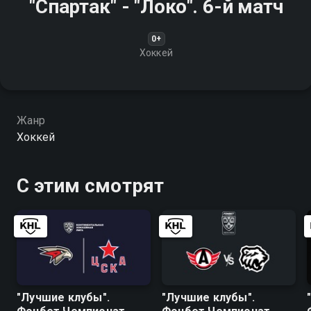
"Спартак" - "Локо". 6-й матч
0+
Хоккей
Жанр
Хоккей
С этим смотрят
"Лучшие клубы".
"Лучшие клубы".