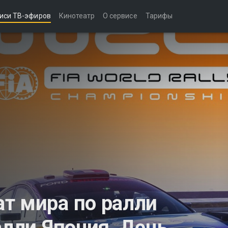
иси ТВ-эфиров
Кинотеатр
О сервисе
Тарифы
т мира по ралли
алли Япония. День