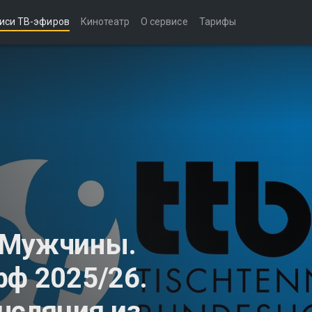
иси ТВ-эфиров
Кинотеатр
О сервисе
Тарифы
 Мужчины.
фф 2025/26.
нсляция из