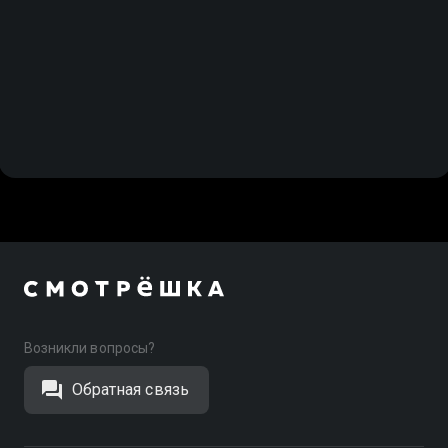
Возникли вопросы?
Обратная связь