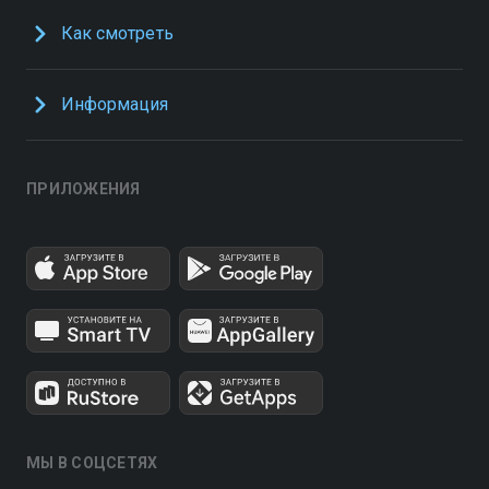
Как смотреть
Информация
ПРИЛОЖЕНИЯ
МЫ В СОЦСЕТЯХ