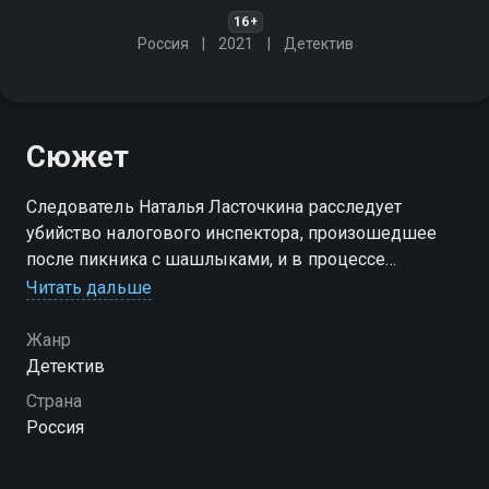
16+
Россия
2021
Детектив
Сюжет
Следователь Наталья Ласточкина расследует
убийство налогового инспектора, произошедшее
после пикника с шашлыками, и в процессе
раскрывает семейные и профессиональные тайны,
Читать дальше
связанные с крупным ивент-агентством и мужем
героини
Жанр
Детектив
Страна
Россия