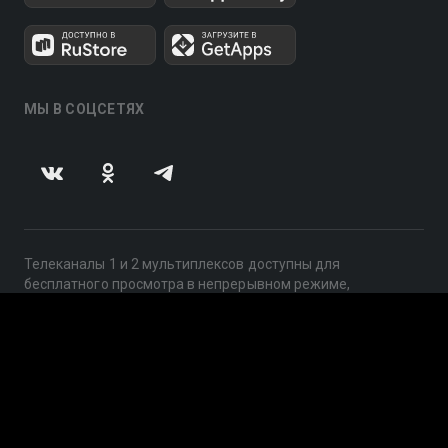
МЫ В СОЦСЕТЯХ
Телеканалы 1 и 2 мультиплексов доступны для
бесплатного просмотра в непрерывном режиме,
круглосуточно.
© 2014 — 2026, ООО «ЛайфСтрим», 109240, г. Москва,
ул. Николоямская, д. 13, стр. 2, этаж 2, ИНН 7710918800
Поддержка: help@smotreshka.tv
UUID: 751bbcdc-141f-44e6-b6a3-cd89e7a2b607
v3.10.4
|
SSR