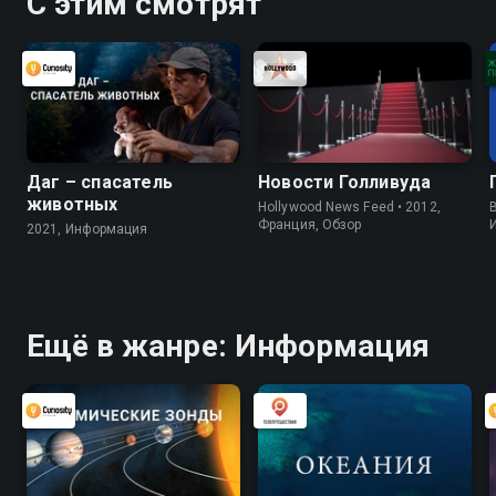
С этим смотрят
Даг – спасатель
Новости Голливуда
животных
Hollywood News Feed • 2012,
B
Франция, Обзор
2021, Информация
Ещё в жанре: Информация