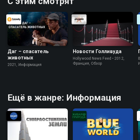
С этим смотрят
Даг – спасатель
Новости Голливуда
животных
Hollywood News Feed • 2012,
B
Франция, Обзор
2021, Информация
Ещё в жанре: Информация