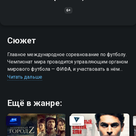
6+
Сюжет
Главное международное соревнование по футболу.
Чемпионат мира проводится управляющим органом
мирового футбола — ФИФА, и участвовать в нём
могут мужские национальные сборные стран-
Читать дальше
членов ФИФА всех континентов
Ещё в жанре: