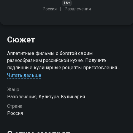
16+
Россия
Развлечения
Сюжет
Аппетитные фильмы о богатой своим
разнообразием российской кухне. Получите
подлинные кулинарные рецепты приготовления
национальных блюд от лучших поваров из разных
Читать дальше
уголков страны
Жанр
Развлечения, Культура, Кулинария
Страна
Россия