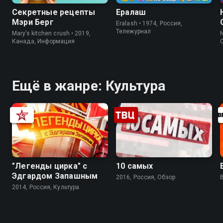
Секретные рецепты
Ералаш
Мэри Берг
Eralash • 1974, Россия,
Тележурнал
Mary’s kitchen crush • 2019,
N
Канада, Информация
Ещё в жанре: Культура
"Легенды цирка" с
10 самых
Эдгардом Запашным
2016, Россия, Обзор
2014, Россия, Культура