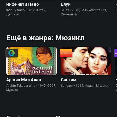
Инфинити Надо
Блуи
Infinity Nado • 2012, Китай,
Bluey • 2018, Великобритания,
Детский
Cемейный
Ещё в жанре: Мюзикл
Аршин Мал Алан
Сангам
Arshin Takes a Wife • 1945, СССР,
Sangam • 1964, Индия, Мюзикл
C
Музыка