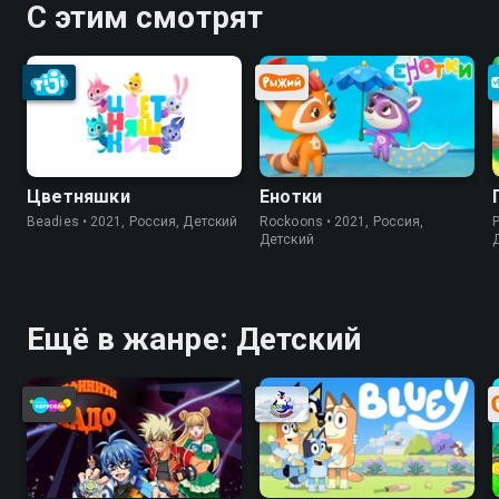
С этим смотрят
Цветняшки
Енотки
Beadies • 2021, Россия, Детский
Rockoons • 2021, Россия,
P
Детский
Ещё в жанре: Детский