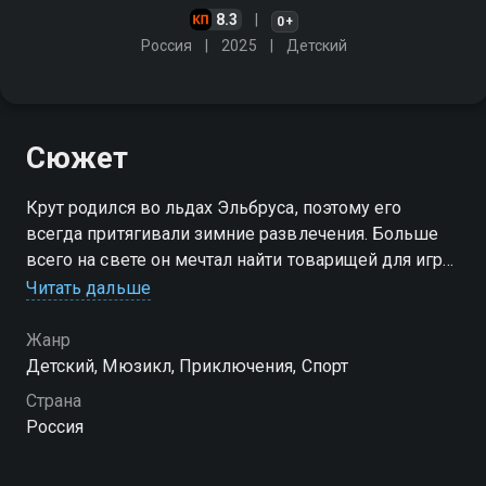
8.3
0+
Россия
2025
Детский
Сюжет
Крут родился во льдах Эльбруса, поэтому его
всегда притягивали зимние развлечения. Больше
всего на свете он мечтал найти товарищей для игры
в хоккей…
Читать дальше
Жанр
Детский, Мюзикл, Приключения, Спорт
Страна
Россия