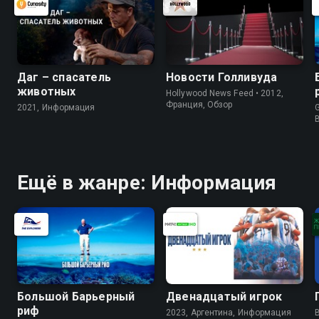
Даг – спасатель
Новости Голливуда
животных
Hollywood News Feed • 2012,
Франция, Обзор
2021, Информация
G
Ещё в жанре: Информация
Большой Барьерный
Двенадцатый игрок
риф
2023, Аргентина, Информация
B