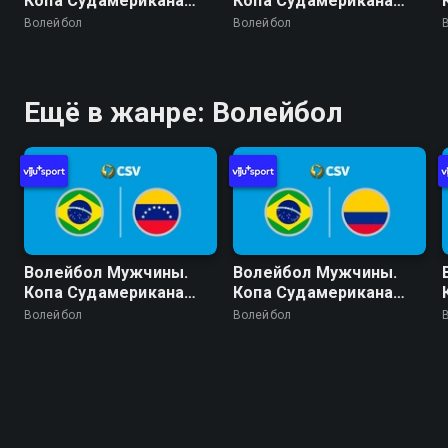
Копа Судамерикана
Копа Судамерикана
2026 (Кочабамба,
2026 (Кочабамба,
Волейбол
Волейбол
Боливия). День 1.
Боливия). День 1.
Бразилия - Парагвай
Колумбия - Венесуэла
Ещё в жанре: Волейбол
Волейбол Мужчины.
Волейбол Мужчины.
Копа Судамерикана
Копа Судамерикана
2026 (Кочабамба,
2026 (Кочабамба,
Волейбол
Волейбол
Боливия). День 2.
Боливия). День 3.
Бразилия - Венесуэла
Бразилия - Колумбия