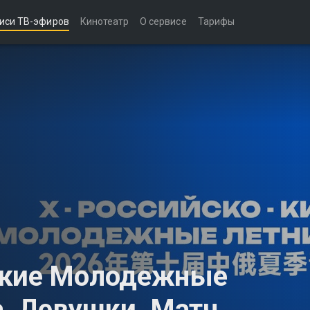
иси ТВ-эфиров
Кинотеатр
О сервисе
Тарифы
ские Молодежные
а. Девушки. Матч