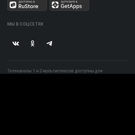
МЫ В СОЦСЕТЯХ
Телеканалы 1 и 2 мультиплексов доступны для
бесплатного просмотра в непрерывном режиме,
круглосуточно.
© 2014 — 2026, ООО «ЛайфСтрим», 109240, г. Москва,
ул. Николоямская, д. 13, стр. 2, этаж 2, ИНН 7710918800
Поддержка: help@smotreshka.tv
UUID: 9a1bf6a6-d257-4498-b88f-970462299bc0
v3.10.4
|
SSR