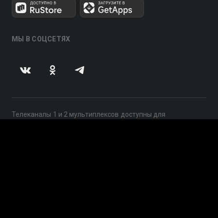
МЫ В СОЦСЕТЯХ
Телеканалы 1 и 2 мультиплексов доступны для
бесплатного просмотра в непрерывном режиме,
круглосуточно.
© 2014 — 2026, ООО «ЛайфСтрим», 109240, г. Москва,
ул. Николоямская, д. 13, стр. 2, этаж 2, ИНН 7710918800
Поддержка: help@smotreshka.tv
UUID: c4c78816-6931-4382-80f4-77f81db298e1
v3.10.4
|
SSR