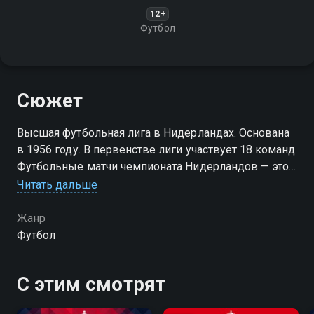
12+
Футбол
Сюжет
Высшая футбольная лига в Нидерландах. Основана
в 1956 году. В первенстве лиги участвует 18 команд.
Футбольные матчи чемпионата Нидерландов — это
всегда интересно!
Читать дальше
Жанр
Футбол
С этим смотрят