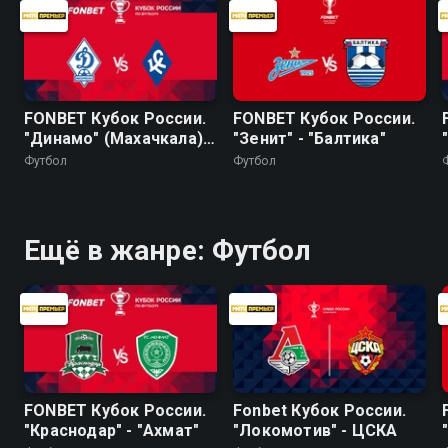
FONBET Кубок России.
FONBET Кубок России.
"Динамо" (Махачкала) -
"Зенит" - "Балтика"
"Крылья Советов"
Футбол
Футбол
Ещё в жанре: Футбол
FONBET Кубок России.
Fonbet Кубок России.
"Краснодар" - "Ахмат"
"Локомотив" - ЦСКА