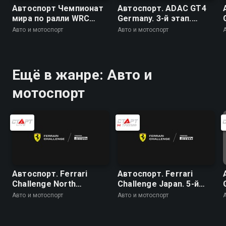
Автоспорт Чемпионат
Автоспорт. ADAC GT4
мира по ралли WRC
Germany. 3-й этап.
2026. 10 этап. Ралли
Ошерслебен. Гонка 1
Авто и мотоспорт
Авто и мотоспорт
Финляндия. День 4. 20
спецучасток
(заключительный).
Химос - Йямся 2
Ещё в жанре: Авто и
мотоспорт
Автоспорт. Ferrari
Автоспорт. Ferrari
Challenge North
Challenge Japan. 5-й
America. 5-й этап.
этап. Сузука. Trofeo
Авто и мотоспорт
Авто и мотоспорт
Сонома. Coppa Shell.
Pirelli. Гонка 1
Гонка 2