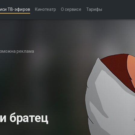
иси ТВ-эфиров
Кинотеатр
О сервисе
Тарифы
возможна реклама
и братец