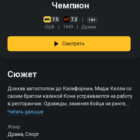
Чемпион
7.5
7.2
16+
США
1949
Драма
Смотреть
Сюжет
Доехав автостопом до Калифорнии, Мидж Келли со
своим братом-калекой Кони устраиваются на работу
в ресторанчик. Однажды, заменяя бойца на ринге,
он одержал победу и был замечен известным
Читать дальше
менеджером Томми Хэйли…
Жанр
Драма, Спорт