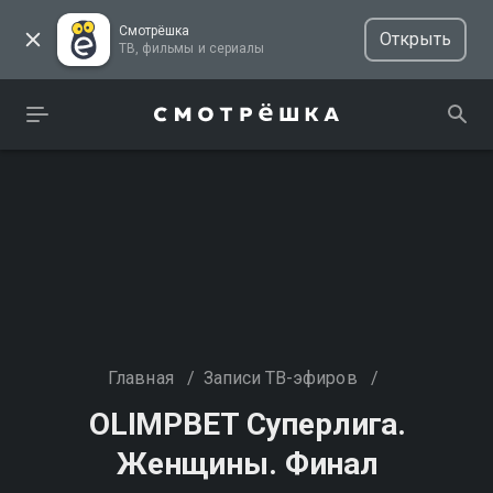
Смотрёшка
Открыть
ТВ, фильмы и сериалы
Главная
/
Записи ТВ-эфиров
/
OLIMPBET Суперлига.
Женщины. Финал