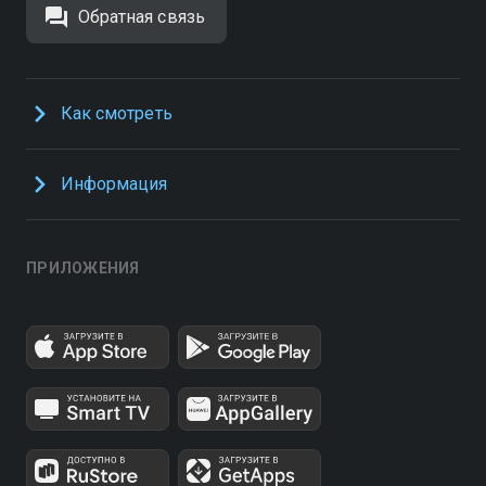
Обратная связь
Как смотреть
Информация
ПРИЛОЖЕНИЯ