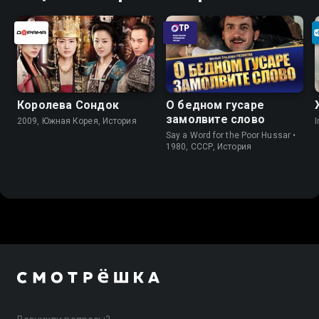
Королева Сондок
О бедном гусаре
замолвите слово
2009, Южная Корея, История
I
Say a Word for the Poor Hussar •
1980, СССР, История