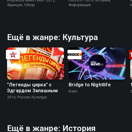
Hollywood News Feed • 2012,
Pacifico • 2016, Испания,
A
Франция, Обзор
Информация
Ещё в жанре: Культура
"Легенды цирка" с
Bridge to Nightlife
Эдгардом Запашным
Клип
2014, Россия, Культура
Ещё в жанре: История