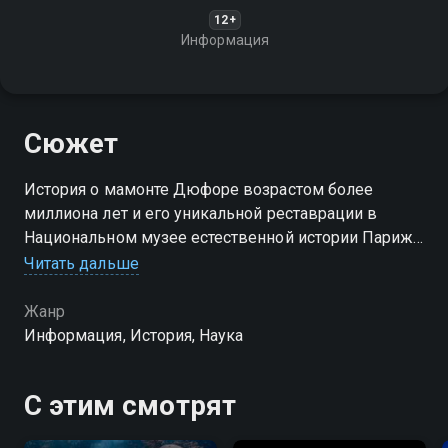
12+
Информация
Сюжет
История о мамонте Дюфоре возрастом более
миллиона лет и его уникальной реставрации в
Национальном музее естественной истории Парижа,
где скелет был разобран и заново собран в рамках
Читать дальше
беспрецедентного научного проекта с применением
компьютерной графики
Жанр
Информация, История, Наука
С этим смотрят