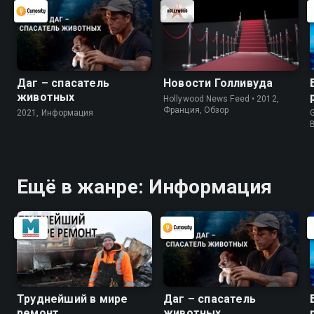
Даг – спасатель
Новости Голливуда
животных
Hollywood News Feed • 2012,
Франция, Обзор
2021, Информация
G
Ещё в жанре: Информация
Труднейший в мире
Даг – спасатель
ремонт
животных