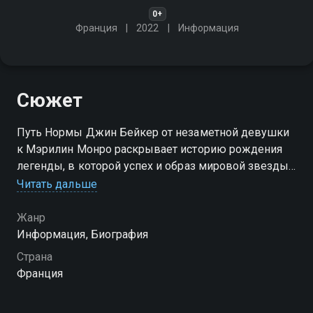
0+
Франция
2022
Информация
Сюжет
Путь Нормы Джин Бейкер от незаметной девушки
к Мэрилин Монро раскрывает историю рождения
легенды, в которой успех и образ мировой звезды
переплетаются с внутренними противоречиями
Читать дальше
Посмотреть онлайн 1 сезон сериала Девушка
Жанр
мечты: жизнь Мэрилин Монро вы можете
Информация, Биография
совершенно бесплатно в хорошем HD качестве на
Страна
Смотрёшке
Франция