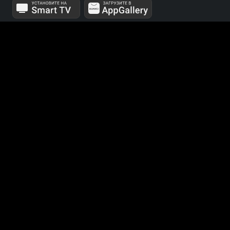
МЫ В СОЦСЕТЯХ
Телеканалы 1 и 2 мультиплексов доступны для
бесплатного просмотра в непрерывном режиме,
круглосуточно.
© 2014 — 2026, ООО «ЛайфСтрим», 109240, г. Москва,
ул. Николоямская, д. 13, стр. 2, этаж 2, ИНН 7710918800
Поддержка: help@smotreshka.tv
UUID: 75ee46b3-c771-435c-b1aa-70c510aa117c