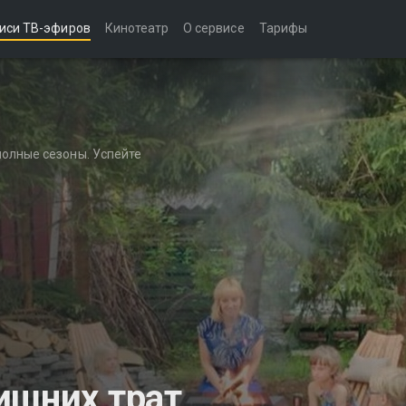
иси ТВ-эфиров
Кинотеатр
О сервисе
Тарифы
полные сезоны. Успейте
ишних трат