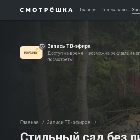
Главная
Телеканалы
Зап
Запись ТВ-эфира
Доступ на время — возможна реклама и не
посмотреть!
Главная
/
Записи ТВ-эфиров
/
Стильный сад без л