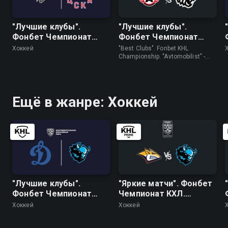
"Лучшие клубы".
"Лучшие клубы".
Фонбет Чемпионат
Фонбет Чемпионат
КХЛ. "Авангард" - ЦСКА
КХЛ. "Автомобилист" -
Хоккей
"Best Clubs". Fonbet KHL
"Трактор"
Championship. "Avtomobilist" -
"Traktor" • Хоккей
Ещё в жанре: Хоккей
"Лучшие клубы".
"Яркие матчи". Фонбет
Фонбет Чемпионат
Чемпионат КХЛ.
КХЛ. "Динамо"
"Металлург" (Мг) -
Хоккей
Хоккей
(Москва) - "Динамо"
"Динамо" (Минск)
(Минск)