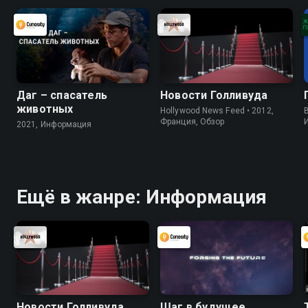
Даг – спасатель
Новости Голливуда
животных
Hollywood News Feed • 2012,
B
Франция, Обзор
2021, Информация
Ещё в жанре: Информация
Новости Голливуда
Шаг в будущее