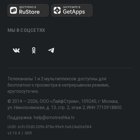
МЫ В СОЦСЕТЯХ
Телеканалы 1 и 2 мультиплексов доступны для
бесплатного просмотра в непрерывном режиме,
круглосуточно.
© 2014 — 2026, ООО «ЛайфСтрим», 109240, г. Москва,
ул. Николоямская, д. 13, стр. 2, этаж 2, ИНН 7710918800
Поддержка: help@smotreshka.tv
UUID: 6cfc55d0-2096-478e-99e9-5e624a00e584
v3.10.4
|
SSR