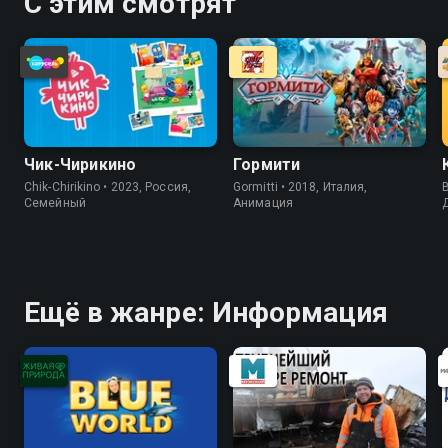
С этим смотрят
Чик-Чирикино
Гормити
Chik-Chirikino • 2023, Россия,
Gormitti • 2018, Италия,
B
Cемейный
Анимация
Ещё в жанре: Информация