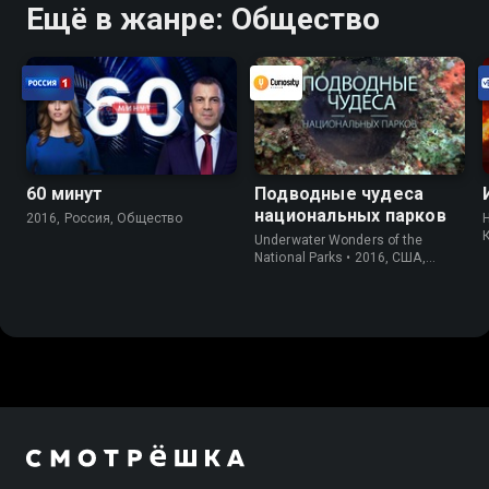
Ещё в жанре: Общество
60 минут
Подводные чудеса
национальных парков
2016, Россия, Общество
H
Underwater Wonders of the
National Parks • 2016, США,
Информация