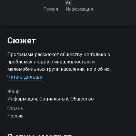
6+
Россия
Информация
Сюжет
Программа расскажет обществу не только о
проблемах людей с инвалидностью и
маломобильных групп населения, но и об их
достижениях. Это поможет изменить наше
Читать дальше
отношение к инвалидам, будет способствовать
более успешному вовлечению их в общественную
Жанр
жизнь
Информация, Социальный, Общество
Страна
Россия