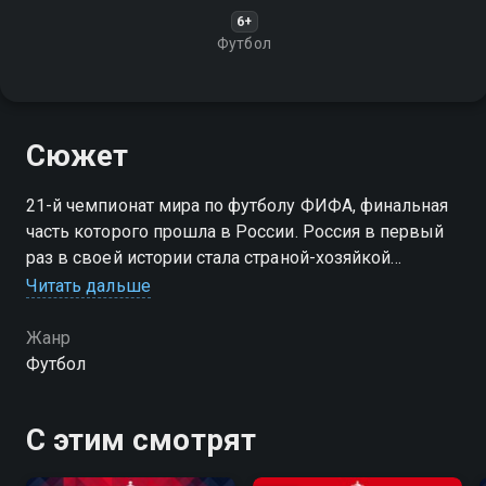
6+
Футбол
Сюжет
21-й чемпионат мира по футболу ФИФА, финальная
часть которого прошла в России. Россия в первый
раз в своей истории стала страной-хозяйкой
мирового чемпионата по футболу, кроме того, он
Читать дальше
впервые проводился в Восточной Европе
Жанр
Футбол
С этим смотрят