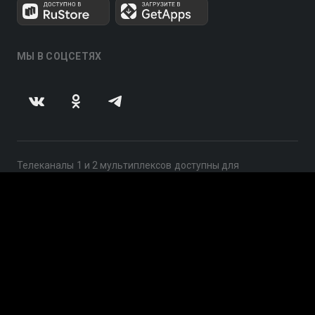
МЫ В СОЦСЕТЯХ
Телеканалы 1 и 2 мультиплексов доступны для
бесплатного просмотра в непрерывном режиме,
круглосуточно.
© 2014 — 2026, ООО «ЛайфСтрим», 109240, г. Москва,
ул. Николоямская, д. 13, стр. 2, этаж 2, ИНН 7710918800
Поддержка: help@smotreshka.tv
UUID: 67d6ca96-9d5b-4b95-8a40-269afa84fc54
v3.10.4
|
SSR