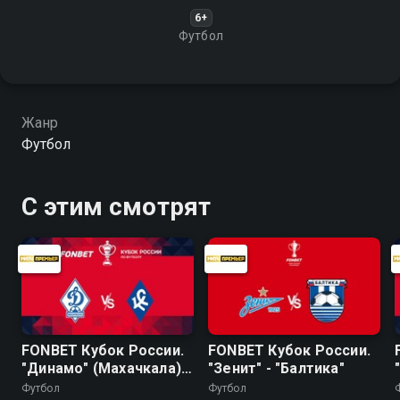
6+
Футбол
Жанр
Футбол
С этим смотрят
FONBET Кубок России.
FONBET Кубок России.
"Динамо" (Махачкала) -
"Зенит" - "Балтика"
"Крылья Советов"
Футбол
Футбол