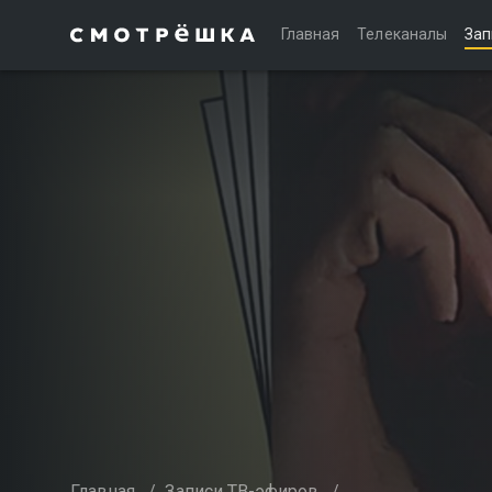
Главная
Телеканалы
Зап
Главная
/
Записи ТВ-эфиров
/