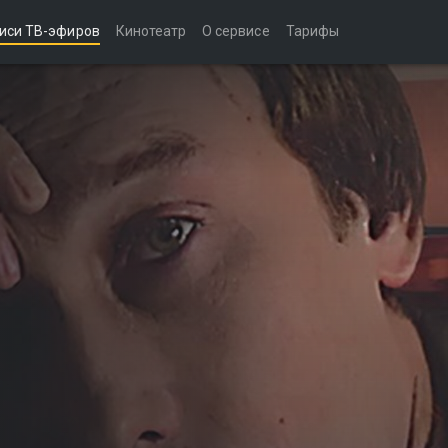
иси ТВ-эфиров
Кинотеатр
О сервисе
Тарифы