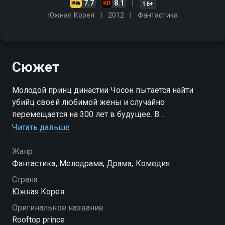
7.7
8.1
16+
Южная Корея
2012
Фантастика
Сюжет
Молодой принц династии Чосон пытается найти
убийц своей любимой жены и случайно
перемещается на 300 лет в будущее. В
современном мире ему предстоит столкнуться с
Читать дальше
неожиданными испытаниями
Жанр
Фантастика, Мелодрама, Драма, Комедия
Страна
Южная Корея
Оригинальное название
Rooftop prince