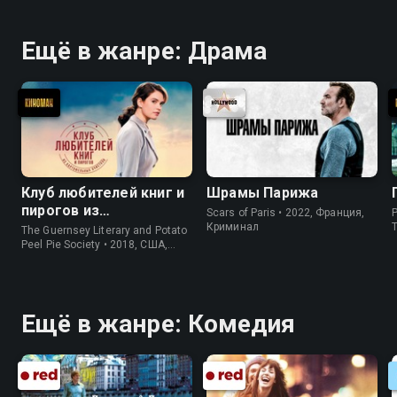
Ещё в жанре: Драма
Клуб любителей книг и
Шрамы Парижа
пирогов из
Scars of Paris • 2022, Франция,
P
картофельных
Криминал
The Guernsey Literary and Potato
очистков
Peel Pie Society • 2018, США,
История
Ещё в жанре: Комедия