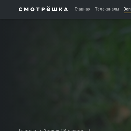
Главная
Телеканалы
Зап
Главная
/
Записи ТВ-эфиров
/