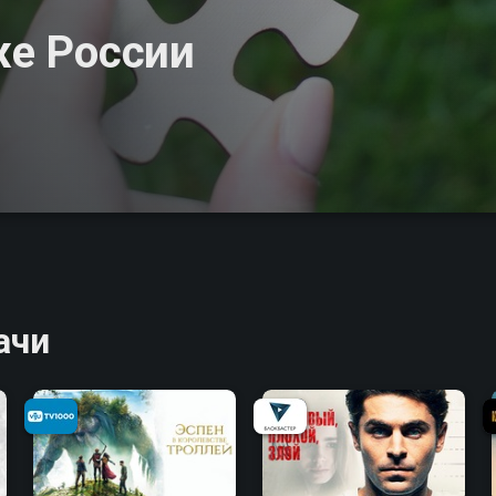
же России
ачи
6.1
6.2
7.0
6.7