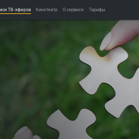
иси ТВ-эфиров
Кинотеатр
О сервисе
Тарифы