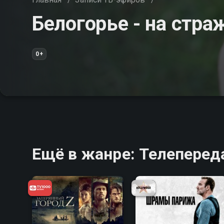
Белогорье - на стра
0+
Ещё в жанре: Телеперед
6.3
6.8
6.2
6.8