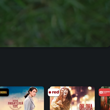
7.6
7.3
7.4
7.3