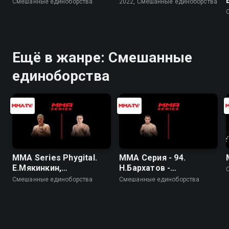
Смешанные единоборства
2022, Смешанные единоборства
Ещё в жанре: Смешанные
единоборства
MMA Series Phygital.
ММА Серия - 94.
Е.Мякинкин,
Н.Бархатов -
М.Викторов
Д.Михайлиди
Смешанные единоборства
Смешанные единоборства