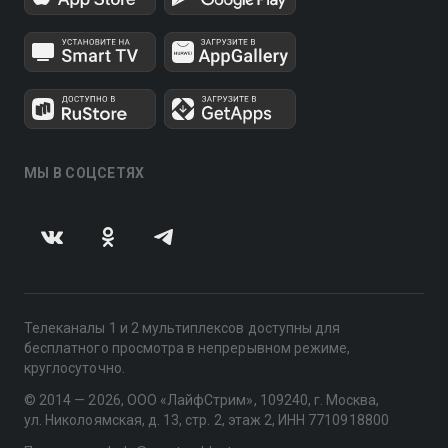
МЫ В СОЦСЕТЯХ
Телеканалы 1 и 2 мультиплексов доступны для
бесплатного просмотра в непрерывном режиме,
круглосуточно.
© 2014 — 2026, ООО «ЛайфСтрим», 109240, г. Москва,
ул. Николоямская, д. 13, стр. 2, этаж 2, ИНН 7710918800