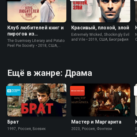
Клуб любителей книг и
Красивый, плохой, злой
пирогов из
Extremely Wicked, Shockingly Evil
N
картофельных
and Vile • 2019, США, Биография
The Guernsey Literary and Potato
очистков
Peel Pie Society • 2018, США,
История
Ещё в жанре: Драма
Брат
Мастер и Маргарита
1997, Россия, Боевик
2023, Россия, Фэнтези
E