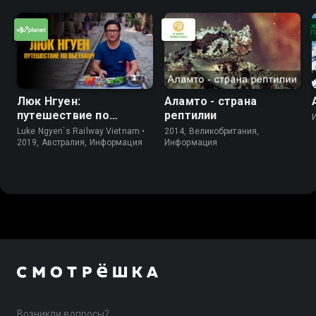
Люк Нгуен:
Аламто - страна
путешествие по
рептилии
Вьетнаму
Luke Ngyen`s Railway Vietnam •
2014, Великобритания,
2019, Австралия, Информация
Информация
Возникли вопросы?