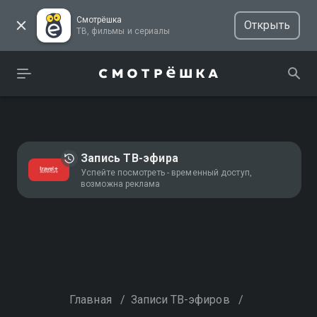
Смотрёшка
Открыть
ТВ, фильмы и сериалы
Запись ТВ-эфира
Успейте посмотреть - временный доступ,
возможна реклама
Главная
/
Записи ТВ-эфиров
/