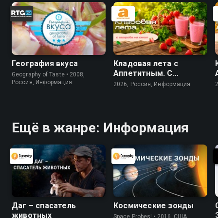
География вкуса
Кладовая лета с
Аппетитным. С
Geography of Taste • 2008,
огорода - на стол
Россия, Информация
2026, Россия, Информация
Ещё в жанре: Информация
Даг – спасатель
Космические зонды
животных
Space Probes! • 2016, США,