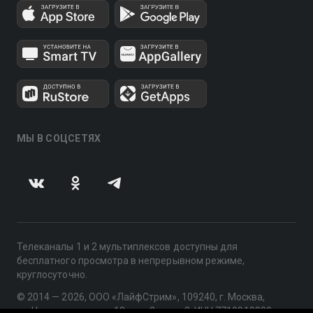
МЫ В СОЦСЕТЯХ
Телеканалы 1 и 2 мультиплексов доступны для
бесплатного просмотра в непрерывном режиме,
круглосуточно.
© 2014 — 2026, ООО «ЛайфСтрим», 109240, г. Москва,
ул. Николоямская, д. 13, стр. 2, этаж 2, ИНН 7710918800