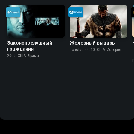
Законопослушный
Железный рыцарь
гражданин
Ironclad • 2010, США, История
2009, США, Драма
T
P