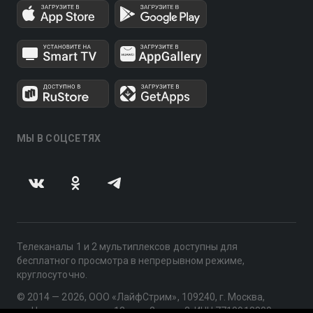
МЫ В СОЦСЕТЯХ
Телеканалы 1 и 2 мультиплексов доступны для
бесплатного просмотра в непрерывном режиме,
круглосуточно.
© 2014 — 2026, ООО «ЛайфСтрим», 109240, г. Москва,
ул. Николоямская, д. 13, стр. 2, этаж 2, ИНН 7710918800