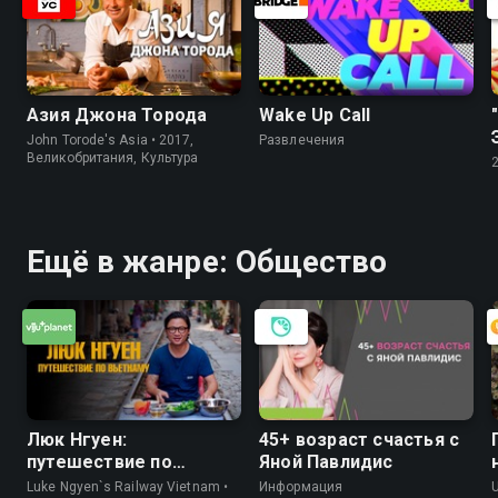
Азия Джона Торода
Wake Up Call
John Torode's Asia • 2017,
Развлечения
Великобритания, Культура
Ещё в жанре: Общество
Люк Нгуен:
45+ возраст счастья с
путешествие по
Яной Павлидис
Вьетнаму
Luke Ngyen`s Railway Vietnam •
Информация