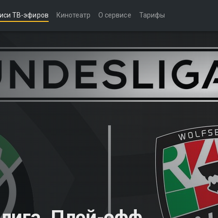
иси ТВ-эфиров
Кинотеатр
О сервисе
Тарифы
лига. Плей-офф.