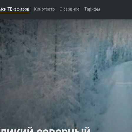
иси ТВ-эфиров
Кинотеатр
О сервисе
Тарифы
еликий северный