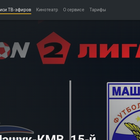
иси ТВ-эфиров
Кинотеатр
О сервисе
Тарифы
Машук-КМВ. 15-й