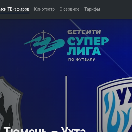
иси ТВ-эфиров
Кинотеатр
О сервисе
Тарифы
 Тюмень – Ухта.