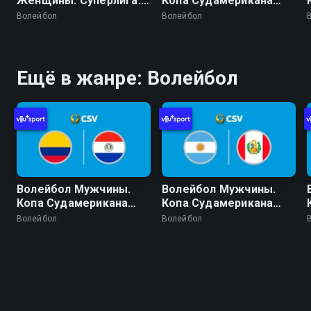
Женщины. Суперлига.
Копа Судамерикана
Регулярный сезон
2026 (Кочабамба,
Волейбол
Волейбол
2025/26. 19 тур. Озаску
Боливия). День 1.
Сан-Кристован -
Бразилия - Парагвай
Флуминенсе
Ещё в жанре: Волейбол
Волейбол Мужчины.
Волейбол Мужчины.
Копа Судамерикана
Копа Судамерикана
2026 (Кочабамба,
2026 (Кочабамба,
Волейбол
Волейбол
Боливия). День 2.
Боливия). День 2.
Колумбия - Парагвай
Аргентина - Перу