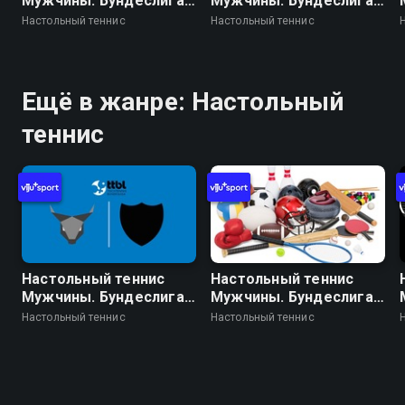
Мужчины. Бундеслига.
Мужчины. Бундеслига.
Регулярный сезон
Регулярный сезон
Настольный теннис
Настольный теннис
2025/26. 17 тур. Бад
2025/26. 17 тур. Бад
Кёнигсхофен -
Хомбург - Боруссия
Оксенхаузен
Дортмунд
Ещё в жанре: Настольный
теннис
Настольный теннис
Настольный теннис
Мужчины. Бундеслига.
Мужчины. Бундеслига.
Регулярный сезон
Регулярный сезон
Настольный теннис
Настольный теннис
2025/26. 18 тур.
2025/26. 17 тур.
Оксенхаузен - Фульда-
Грюнветтерсбах -
Маберцель
Фульда-Маберцель