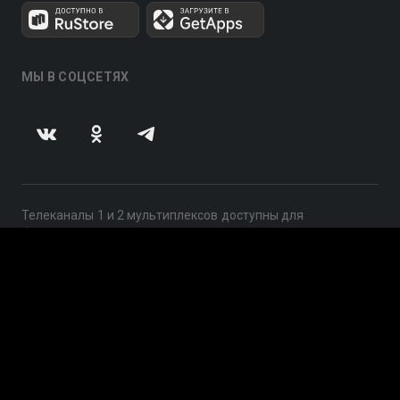
МЫ В СОЦСЕТЯХ
Телеканалы 1 и 2 мультиплексов доступны для
бесплатного просмотра в непрерывном режиме,
круглосуточно.
© 2014 — 2026, ООО «ЛайфСтрим», 109240, г. Москва,
ул. Николоямская, д. 13, стр. 2, этаж 2, ИНН 7710918800
Поддержка: help@smotreshka.tv
UUID: c8270a60-5244-489a-bbfb-1b99b6e0fb40
v3.10.4
|
SSR