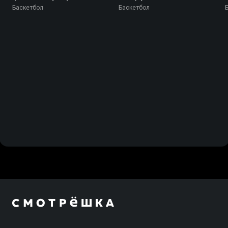
Бавария
(Литва) - Тенерифе
Баскетбол
Баскетбол
(Испания)