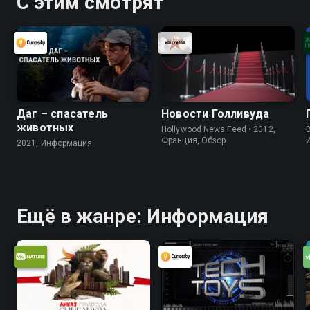
С этим смотрят
Даг – спасатель
Новости Голливуда
животных
Hollywood News Feed • 2012,
B
Франция, Обзор
2021, Информация
Ещё в жанре: Информация