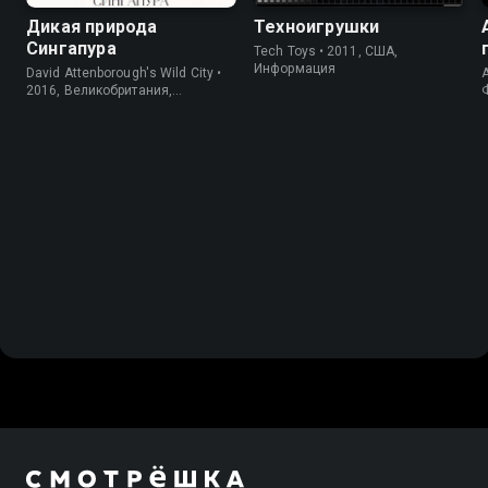
Дикая природа
Техноигрушки
Сингапура
Tech Toys • 2011, США,
Информация
David Attenborough's Wild City •
A
2016, Великобритания,
Информация