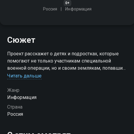
0+
Россия
Информация
Сюжет
Проект расскажет о детях и подростках, которые
помогают не только участникам специальной
военной операции, но и своим землякам, попавшим
в трудную жизненную ситуацию. Их недетские
Читать дальше
поступки приближают нашу общую Победу
Жанр
Информация
Страна
Россия