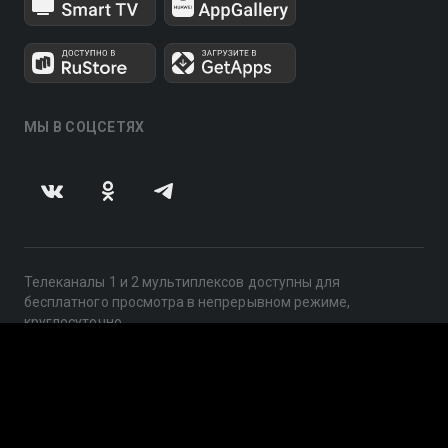
МЫ В СОЦСЕТЯХ
Телеканалы 1 и 2 мультиплексов доступны для
бесплатного просмотра в непрерывном режиме,
круглосуточно.
© 2014 — 2026, ООО «ЛайфСтрим», 109240, г. Москва,
ул. Николоямская, д. 13, стр. 2, этаж 2, ИНН 7710918800
Поддержка: help@smotreshka.tv
UUID: ed7c79b8-a7c8-46dd-8d8c-a81f4d07d035