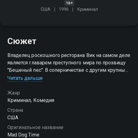
16+
США
1996
Криминал
Сюжет
Владелец роскошного ресторана Вик на самом деле
является главарем преступного мира по прозвищу
"Бешеный пес". В соперничестве с другим крупным
мафиози Мики Холлидеем он пытается установить
Читать дальше
полный контроль в клубном и игорном бизнесе.
Жанр
Криминал, Комедия
Страна
США
Оригинальное название
Mad Dog Time