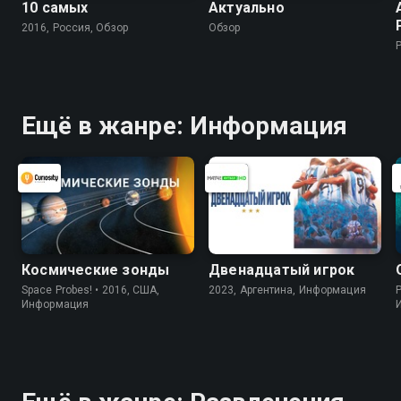
10 самых
Актуально
2016, Россия, Обзор
Обзор
Ещё в жанре: Информация
Космические зонды
Двенадцатый игрок
Space Probes! • 2016, США,
2023, Аргентина, Информация
P
Информация