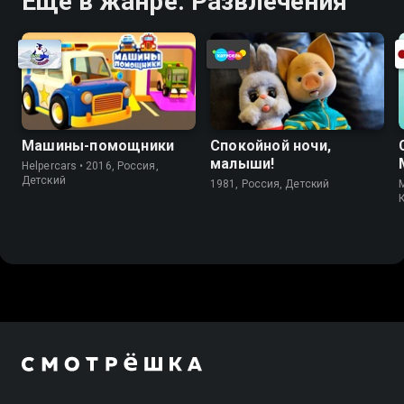
Ещё в жанре: Развлечения
Машины-помощники
Спокойной ночи,
малыши!
Helpercars • 2016, Россия,
Детский
1981, Россия, Детский
M