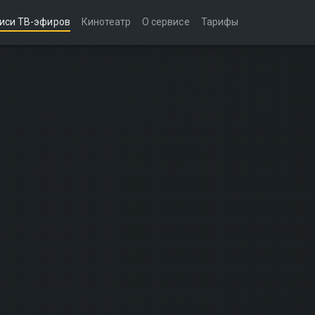
иси ТВ-эфиров
Кинотеатр
О сервисе
Тарифы