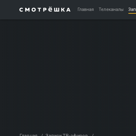
Главная
Телеканалы
Зап
Главная
/
Записи ТВ-эфиров
/