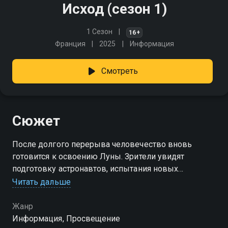
Исход (сезон 1)
1 Сезон
16+
Франция
2025
Информация
Смотреть
Сюжет
После долгого перерыва человечество вновь
готовится к освоению Луны. Зрители увидят
подготовку астронавтов, испытания новых
технологий и работу специалистов, создающих
Читать дальше
основу для будущих лунных экспедиций
Жанр
Посмотреть онлайн 1 сезон сериала Исход вы
Информация, Просвещение